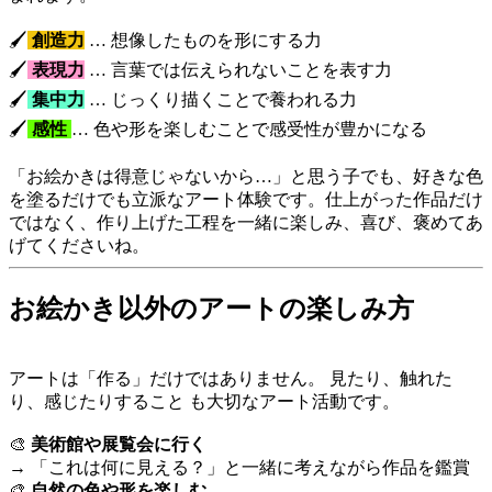
🖌
創造力
… 想像したものを形にする力
🖌
表現力
… 言葉では伝えられないことを表す力
🖌
集中力
… じっくり描くことで養われる力
🖌
感性
… 色や形を楽しむことで感受性が豊かになる
「お絵かきは得意じゃないから…」と思う子でも、好きな色
を塗るだけでも立派なアート体験です。仕上がった作品だけ
ではなく、作り上げた工程を一緒に楽しみ、喜び、褒めてあ
げてくださいね。
お絵かき以外のアートの楽しみ方
アートは「作る」だけではありません。 見たり、触れた
り、感じたりすること も大切なアート活動です。
🎨
美術館や展覧会に行く
→ 「これは何に見える？」と一緒に考えながら作品を鑑賞
🎨
自然の色や形を楽しむ