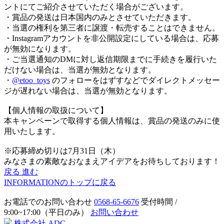
ントにてご紹介させていただく場合がございます。
・賞品の発送は日本国内のみとさせていただきます。
・当選の権利を第三者に譲渡・転売することはできません。
・Instagramアカウントを非公開設定にしている場合は、応募
が無効になります。
・ご当選通知のDMに対し返信期限までに手続きを履行いた
だけない場合は、当選が無効となります。
・
@etoo_toys
のフォローをはずすなどでダイレクトメッセー
ジが遅れない場合は、当選が無効となります。
【個人情報の取扱について】
本キャンペーンで取得する個人情報は、賞品の発送のみに使
用いたします。
※応募締め切りは7月31日（木）
みなさまの素敵なおなまえアイデアをお待ちしております！
戻る
進む
INFORMATIONのトップに戻る
お電話でのお問い合わせ
0568-65-6676
受付時間 /
9:00~17:00（平日のみ）
お問い合わせ
株式会社 ADC